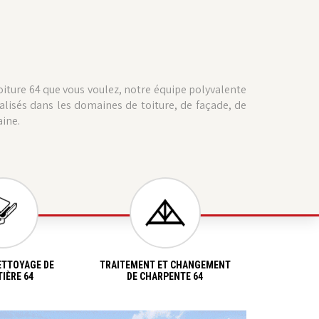
toiture 64 que vous voulez, notre équipe polyvalente
alisés dans les domaines de toiture, de façade, de
aine.
ETTOYAGE DE
TRAITEMENT ET CHANGEMENT
IÈRE 64
DE CHARPENTE 64