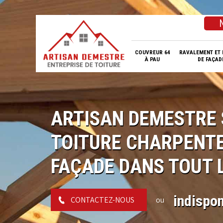
COUVREUR 64
RAVALEMENT ET 
À PAU
DE FAÇAD
ARTISAN DEMESTRE 
TOITURE CHARPENTE
FAÇADE DANS TOUT L
indispon
CONTACTEZ-NOUS
ou