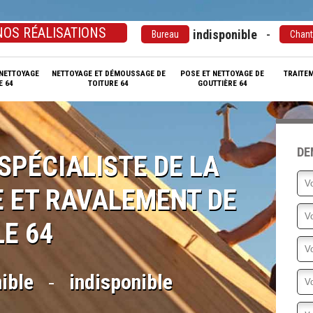
NOS RÉALISATIONS
-
indisponible
Bureau
Chant
NETTOYAGE
NETTOYAGE ET DÉMOUSSAGE DE
POSE ET NETTOYAGE DE
TRAITE
E 64
TOITURE 64
GOUTTIÈRE 64
DE
SPÉCIALISTE DE LA
 ET RAVALEMENT DE
E 64
-
ible
indisponible