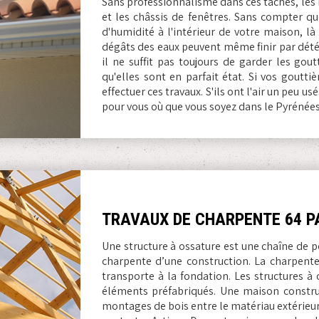
Sans professionnalisme dans ces tâches, le
et les châssis de fenêtres. Sans compter q
d'humidité à l'intérieur de votre maison, là
dégâts des eaux peuvent même finir par détér
il ne suffit pas toujours de garder les gou
qu'elles sont en parfait état. Si vos goutt
effectuer ces travaux. S'ils ont l'air un peu us
pour vous où que vous soyez dans le Pyrénées
TRAVAUX DE CHARPENTE 64 P
Une structure à ossature est une chaîne de p
charpente d’une construction. La charpente
transporte à la fondation. Les structures à
éléments préfabriqués. Une maison constr
montages de bois entre le matériau extérieur e